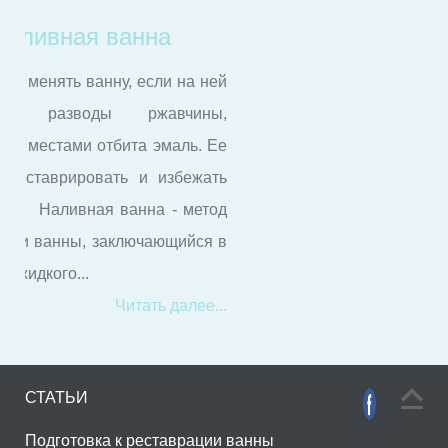
Уход за
отреставрированной
ванной
Чтобы после реставрации
обновленная ванна как можно дольше
радовала белизной и блеском, а также
способствовала расслаблению и
отдыху необходимо соблюдать
некоторые правила:
Читать далее...
СТАТЬИ
Подготовка к реставрации ванны