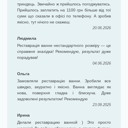
триндець. Звичайно ж прийшлось погоджуватись.
Прийшлось заплатить на 1100 грн більше від тої
суми що сказали в офісі по телефону. А зробив
якісно, тут нічого не скажеш.
20.06.2026
Людмила
Реставрація ванни нестандартного розміру — це
справжня знахідка! Рекомендую, результат дуже
порадував!
04.06.2026
Ольга
Замовляли реставрацію ванни. Зробили все
швидко, акуратно і якісно. Ванна виглядає як
нова, поверхня гладка і блискуча. Дуже
задоволені результатом! Рекомендую
23.09.2025
Ирина
Делали реставрацию ванной ) Это просто