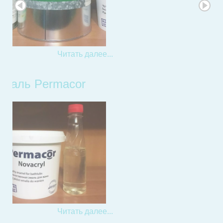
гладкостью и блеском, появляются
царапины и сколы. Но не спешите...
Читать далее...
Реставрация ванн
Уже давным-давно принятие ванны
является не только необходимостью,
но и способствует релаксации и
отдыху. В эти моменты наше тело
расслабляется, а проблемы и
переживания остаются за порогом
ванной комнаты.
Читать далее...