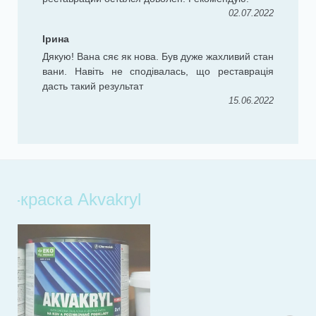
02.07.2022
Ірина
Дякую! Вана сяє як нова. Був дуже жахливий стан
вани. Навіть не сподівалась, що реставрація
дасть такий результат
15.06.2022
l
Эмалировка ванны
По
У многих из нас дома стоят хорошие и
надежные, проверенные годами
ванны. Со временем они перестают
нас радовать своей белизной,