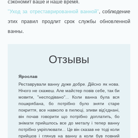
сэкономит ваше и наше время.
"Уход за отреставрированной ванной"
, соблюдение
этих правил продлит срок службы обновленной
ванны.
Отзывы
Ярослав
Реставрували ванну дуже добре. Дійсно як нова.
Нічого не скажеш. Але майстер повів себе, так би
мовити, "несподівано"... Коли ванна була вся
пошкрябана, бо потрібно було зняти старе
покриття, все навколо в пилюці, зливи від'єднані,
він почав говорити що потрібно доплатить, бо
знімати прийшлось все до металу і тепер ванну
потрібно укріплювати... Це він сказав не тоді коли
прийшов і глянув на ванну а коли був повний